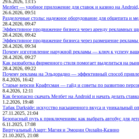
29.6.2026, 13:15
Мелбет — удобное приложение для ставок и казино на Android
26.6.2026, 09:51
Разделочные столы: надежное оборудование для общепита и
28.4.2026, 09:47
Эффективное продвижение бизнеса через аренду рекламных щ
28.4.2026, 09:42
Эффективное продвижение бизнеса через размещение рекламы 
28.4.2026, 09:34
Почему изготовление наружной рекламы — ключ к успеху ваше
28.4.2026, 09:27
Как разработка фирменного стиля помогает выделиться на рын
28.4.2026, 09:22
Почему реклама на Эльдорадио — эффективный способ привле
8.4.2026, 16:42
Старые версии Крафтсман — гайд и советы по развитию перс
8.4.2026, 12:11
Как безопасно скачать Мелбет на Android и начать делать ставк
1.2.2026, 19:48
Табак Darkside: искусство насыщенного вкуса и уникальный о
27.11.2025, 21:04
Безопасный путь к приключениям: как выбрать автобус для дет
6.11.2025, 17:08
Виртуальный Азарт: Магия и Эмоции Онлайн-Казино
21.10.2025, 21:08