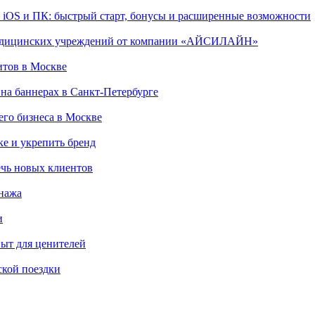
, iOS и ПК: быстрый старт, бонусы и расширенные возможности
 медицинских учреждений от компании «АЙСИЛАЙН»
итов в Москве
на баннерах в Санкт-Петербурге
го бизнеса в Москве
ке и укрепить бренд
чь новых клиентов
онажа
и
пыт для ценителей
ской поездки