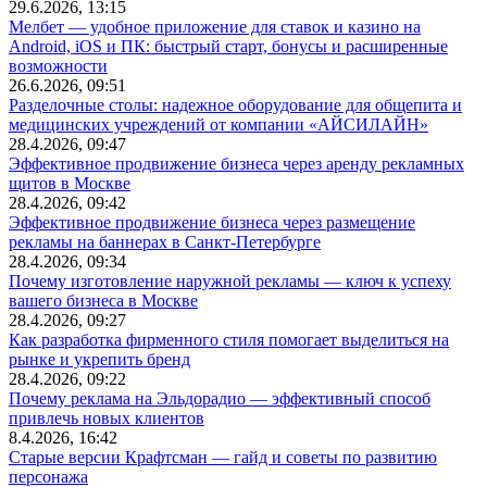
29.6.2026, 13:15
Мелбет — удобное приложение для ставок и казино на
Android, iOS и ПК: быстрый старт, бонусы и расширенные
возможности
26.6.2026, 09:51
Разделочные столы: надежное оборудование для общепита и
медицинских учреждений от компании «АЙСИЛАЙН»
28.4.2026, 09:47
Эффективное продвижение бизнеса через аренду рекламных
щитов в Москве
28.4.2026, 09:42
Эффективное продвижение бизнеса через размещение
рекламы на баннерах в Санкт-Петербурге
28.4.2026, 09:34
Почему изготовление наружной рекламы — ключ к успеху
вашего бизнеса в Москве
28.4.2026, 09:27
Как разработка фирменного стиля помогает выделиться на
рынке и укрепить бренд
28.4.2026, 09:22
Почему реклама на Эльдорадио — эффективный способ
привлечь новых клиентов
8.4.2026, 16:42
Старые версии Крафтсман — гайд и советы по развитию
персонажа