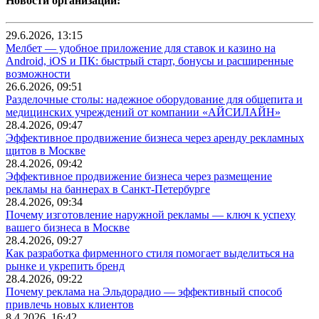
Новости организаций:
29.6.2026, 13:15
Мелбет — удобное приложение для ставок и казино на
Android, iOS и ПК: быстрый старт, бонусы и расширенные
возможности
26.6.2026, 09:51
Разделочные столы: надежное оборудование для общепита и
медицинских учреждений от компании «АЙСИЛАЙН»
28.4.2026, 09:47
Эффективное продвижение бизнеса через аренду рекламных
щитов в Москве
28.4.2026, 09:42
Эффективное продвижение бизнеса через размещение
рекламы на баннерах в Санкт-Петербурге
28.4.2026, 09:34
Почему изготовление наружной рекламы — ключ к успеху
вашего бизнеса в Москве
28.4.2026, 09:27
Как разработка фирменного стиля помогает выделиться на
рынке и укрепить бренд
28.4.2026, 09:22
Почему реклама на Эльдорадио — эффективный способ
привлечь новых клиентов
8.4.2026, 16:42