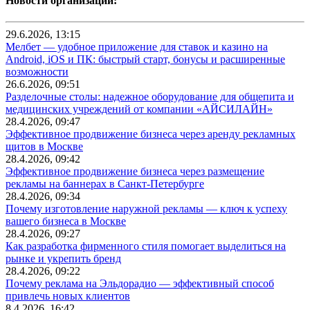
Новости организаций:
29.6.2026, 13:15
Мелбет — удобное приложение для ставок и казино на
Android, iOS и ПК: быстрый старт, бонусы и расширенные
возможности
26.6.2026, 09:51
Разделочные столы: надежное оборудование для общепита и
медицинских учреждений от компании «АЙСИЛАЙН»
28.4.2026, 09:47
Эффективное продвижение бизнеса через аренду рекламных
щитов в Москве
28.4.2026, 09:42
Эффективное продвижение бизнеса через размещение
рекламы на баннерах в Санкт-Петербурге
28.4.2026, 09:34
Почему изготовление наружной рекламы — ключ к успеху
вашего бизнеса в Москве
28.4.2026, 09:27
Как разработка фирменного стиля помогает выделиться на
рынке и укрепить бренд
28.4.2026, 09:22
Почему реклама на Эльдорадио — эффективный способ
привлечь новых клиентов
8.4.2026, 16:42