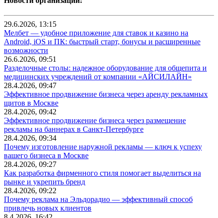
Новости организаций:
29.6.2026, 13:15
Мелбет — удобное приложение для ставок и казино на
Android, iOS и ПК: быстрый старт, бонусы и расширенные
возможности
26.6.2026, 09:51
Разделочные столы: надежное оборудование для общепита и
медицинских учреждений от компании «АЙСИЛАЙН»
28.4.2026, 09:47
Эффективное продвижение бизнеса через аренду рекламных
щитов в Москве
28.4.2026, 09:42
Эффективное продвижение бизнеса через размещение
рекламы на баннерах в Санкт-Петербурге
28.4.2026, 09:34
Почему изготовление наружной рекламы — ключ к успеху
вашего бизнеса в Москве
28.4.2026, 09:27
Как разработка фирменного стиля помогает выделиться на
рынке и укрепить бренд
28.4.2026, 09:22
Почему реклама на Эльдорадио — эффективный способ
привлечь новых клиентов
8.4.2026, 16:42