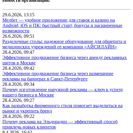
Новости организаций:
29.6.2026, 13:15
Мелбет — удобное приложение для ставок и казино на
Android, iOS и ПК: быстрый старт, бонусы и расширенные
возможности
26.6.2026, 09:51
Разделочные столы: надежное оборудование для общепита и
медицинских учреждений от компании «АЙСИЛАЙН»
28.4.2026, 09:47
Эффективное продвижение бизнеса через аренду рекламных
щитов в Москве
28.4.2026, 09:42
Эффективное продвижение бизнеса через размещение
рекламы на баннерах в Санкт-Петербурге
28.4.2026, 09:34
Почему изготовление наружной рекламы — ключ к успеху
вашего бизнеса в Москве
28.4.2026, 09:27
Как разработка фирменного стиля помогает выделиться на
рынке и укрепить бренд
28.4.2026, 09:22
Почему реклама на Эльдорадио — эффективный способ
привлечь новых клиентов
8.4.2026, 16:42