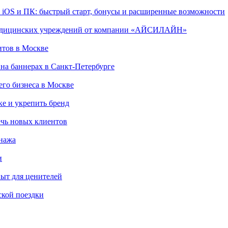
, iOS и ПК: быстрый старт, бонусы и расширенные возможности
 медицинских учреждений от компании «АЙСИЛАЙН»
итов в Москве
на баннерах в Санкт-Петербурге
го бизнеса в Москве
ке и укрепить бренд
чь новых клиентов
онажа
и
пыт для ценителей
ской поездки