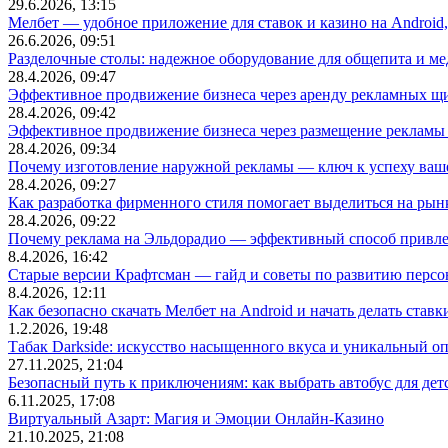
29.6.2026, 13:15
Мелбет — удобное приложение для ставок и казино на Android
26.6.2026, 09:51
Разделочные столы: надежное оборудование для общепита и
28.4.2026, 09:47
Эффективное продвижение бизнеса через аренду рекламных щ
28.4.2026, 09:42
Эффективное продвижение бизнеса через размещение рекламы 
28.4.2026, 09:34
Почему изготовление наружной рекламы — ключ к успеху ваше
28.4.2026, 09:27
Как разработка фирменного стиля помогает выделиться на рын
28.4.2026, 09:22
Почему реклама на Эльдорадио — эффективный способ привле
8.4.2026, 16:42
Старые версии Крафтсман — гайд и советы по развитию перс
8.4.2026, 12:11
Как безопасно скачать Мелбет на Android и начать делать ставк
1.2.2026, 19:48
Табак Darkside: искусство насыщенного вкуса и уникальный о
27.11.2025, 21:04
Безопасный путь к приключениям: как выбрать автобус для дет
6.11.2025, 17:08
Виртуальный Азарт: Магия и Эмоции Онлайн-Казино
21.10.2025, 21:08